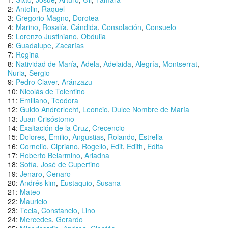
2:
Antolin
,
Raquel
3:
Gregorio Magno
,
Dorotea
4:
Marino
,
Rosalía
,
Cándida
,
Consolación
,
Consuelo
5:
Lorenzo Justiniano
,
Obdulia
6:
Guadalupe
,
Zacarías
7:
Regina
8:
Natividad de María
,
Adela
,
Adelaida
,
Alegría
,
Montserrat
,
Nuria
,
Sergio
9:
Pedro Claver
,
Aránzazu
10:
Nicolás de Tolentino
11:
Emiliano
,
Teodora
12:
Guido Andrerlecht
,
Leoncio
,
Dulce Nombre de María
13:
Juan Crisóstomo
14:
Exaltación de la Cruz
,
Crecencio
15:
Dolores
,
Emilio
,
Angustias
,
Rolando
,
Estrella
16:
Cornelio
,
Cipriano
,
Rogelio
,
Edit
,
Edith
,
Edita
17:
Roberto Belarmino
,
Ariadna
18:
Sofía
,
José de Cupertino
19:
Jenaro
,
Genaro
20:
Andrés kim
,
Eustaquio
,
Susana
21:
Mateo
22:
Mauricio
23:
Tecla
,
Constancio
,
Lino
24:
Mercedes
,
Gerardo