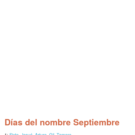
Días del nombre Septiembre
1:
Sixto
,
Josué
,
Arturo
,
Gil
,
Tamara