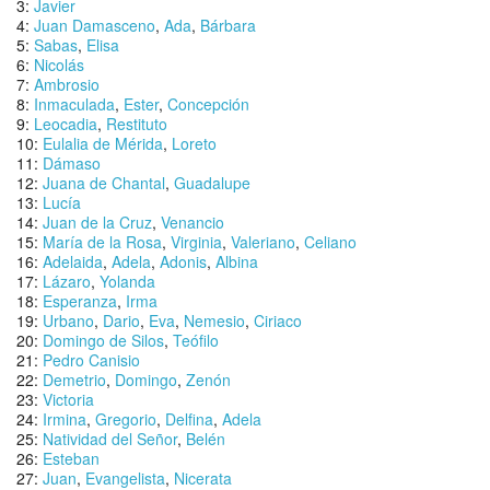
3:
Javier
4:
Juan Damasceno
,
Ada
,
Bárbara
5:
Sabas
,
Elisa
6:
Nicolás
7:
Ambrosio
8:
Inmaculada
,
Ester
,
Concepción
9:
Leocadia
,
Restituto
10:
Eulalia de Mérida
,
Loreto
11:
Dámaso
12:
Juana de Chantal
,
Guadalupe
13:
Lucía
14:
Juan de la Cruz
,
Venancio
15:
María de la Rosa
,
Virginia
,
Valeriano
,
Celiano
16:
Adelaida
,
Adela
,
Adonis
,
Albina
17:
Lázaro
,
Yolanda
18:
Esperanza
,
Irma
19:
Urbano
,
Dario
,
Eva
,
Nemesio
,
Ciriaco
20:
Domingo de Silos
,
Teófilo
21:
Pedro Canisio
22:
Demetrio
,
Domingo
,
Zenón
23:
Victoria
24:
Irmina
,
Gregorio
,
Delfina
,
Adela
25:
Natividad del Señor
,
Belén
26:
Esteban
27:
Juan
,
Evangelista
,
Nicerata