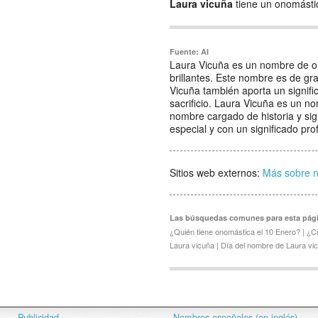
Laura vicuña
tiene un onomásti
Fuente: AI
Laura Vicuña es un nombre de ori
brillantes. Este nombre es de gra
Vicuña también aporta un signifi
sacrificio. Laura Vicuña es un 
nombre cargado de historia y si
especial y con un significado pro
Sitios web externos:
Más sobre 
Las búsquedas comunes para esta pág
¿Quién tiene onomástica el 10 Enero? | ¿C
Laura vicuña | Día del nombre de Laura vi
Publicidad
Nombres españoles (en inglés)