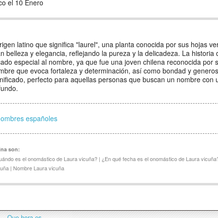
co el 10 Enero
gen latino que significa "laurel", una planta conocida por sus hojas ve
n belleza y elegancia, reflejando la pureza y la delicadeza. La historia
cado especial al nombre, ya que fue una joven chilena reconocida por s
nombre que evoca fortaleza y determinación, así como bondad y generos
gnificado, perfecto para aquellas personas que buscan un nombre con 
fundo.
nombres españoles
ina son:
uándo es el onomástico de Laura vicuña? | ¿En qué fecha es el onomástico de Laura vicuña
cuña | Nombre Laura vicuña
Que hora es