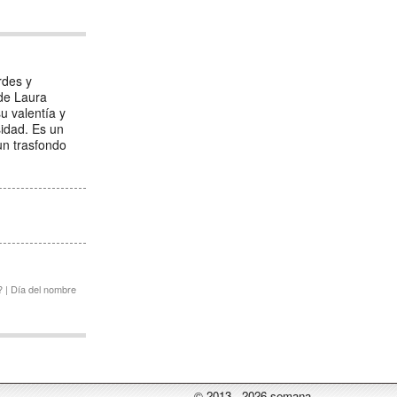
rdes y
 de Laura
u valentía y
idad. Es un
un trasfondo
? | Día del nombre
© 2013 - 2026 semana-