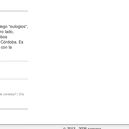
iego "eulogios",
ro lado,
mbos
e Córdoba. Es
 con la
de córdoba? | Día
© 2013 - 2026 semana-