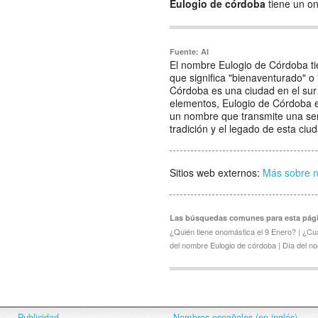
Eulogio de córdoba
tiene un on
Fuente: AI
El nombre Eulogio de Córdoba tie
que significa "bienaventurado" o
Córdoba es una ciudad en el sur 
elementos, Eulogio de Córdoba e
un nombre que transmite una sens
tradición y el legado de esta ci
Sitios web externos:
Más sobre 
Las búsquedas comunes para esta pág
¿Quién tiene onomástica el 9 Enero? | ¿Cu
del nombre Eulogio de córdoba | Día del n
Publicidad
Nombres españoles (en inglés)