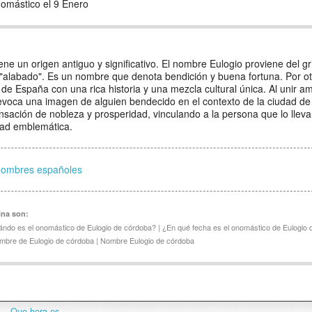
omástico el 9 Enero
ne un origen antiguo y significativo. El nombre Eulogio proviene del gr
 "alabado". Es un nombre que denota bendición y buena fortuna. Por ot
de España con una rica historia y una mezcla cultural única. Al unir a
voca una imagen de alguien bendecido en el contexto de la ciudad d
ación de nobleza y prosperidad, vinculando a la persona que lo lleva
udad emblemática.
nombres españoles
ina son:
ándo es el onomástico de Eulogio de córdoba? | ¿En qué fecha es el onomástico de Eulogio 
ombre de Eulogio de córdoba | Nombre Eulogio de córdoba
Que hora es