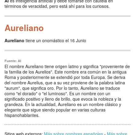
AI
es inteligencia artificial y debe tomarse con cautela en
términos de veracidad, pero está ahí para los curiosos.
Aureliano
Aureliano
tiene un onomástico el 16 Junio
Fuente: AI
El nombre Aureliano tiene origen latino y significa "proveniente de
la familia de los Aurelios". Este nombre era común en la antigua
Roma y posteriormente se extendió por toda Europa. Se deriva
del nombre Aurelius, que a su vez proviene de la palabra latina
"aurum", que significa oro. Por lo tanto, Aureliano se traduce
como "el dorado" o "el luminoso". Es un nombre con un
significado positivo y lleno de brillo, que evoca la nobleza y la
grandeza. En la actualidad, Aureliano es un nombre clásico y
elegante que sigue siendo popular en varias culturas
hispanohablantes.
Sitios web externos:
Más sobre nombres españoles
-
Más sobre